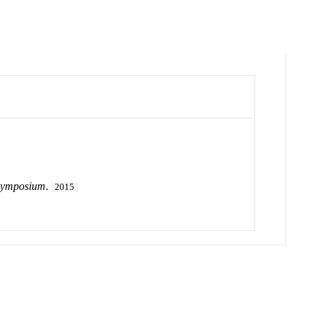
y Symposium
.
2015