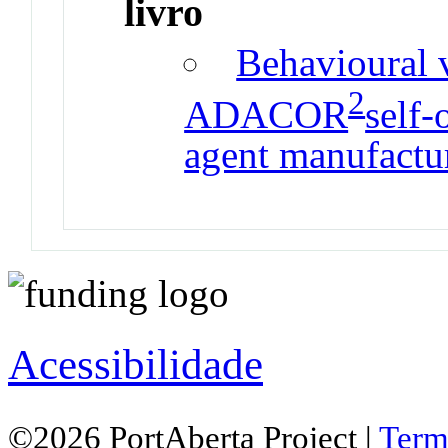
livro
Behavioural v
2
ADACOR
self-
agent manufactu
Acessibilidade
©2026 PortAberta Project |
Term