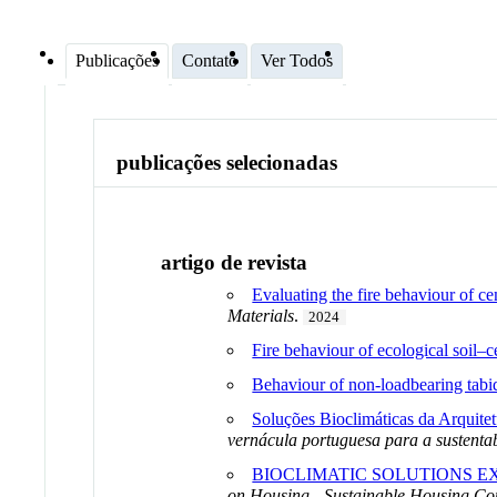
Publicações
Contato
Ver Todos
publicações selecionadas
artigo de revista
Evaluating the fire behaviour of ce
Materials
.
2024
Fire behaviour of ecological soil–
Behaviour of non-loadbearing tabiq
Soluções Bioclimáticas da Arquitet
vernácula portuguesa para a sustenta
BIOCLIMATIC SOLUTIONS E
on Housing - Sustainable Housing Co