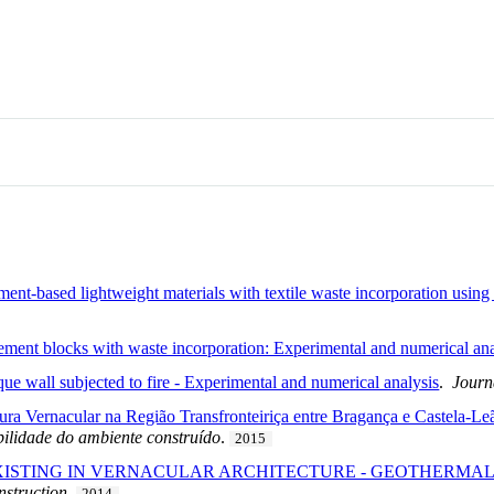
ment-based lightweight materials with textile waste incorporation using
cement blocks with waste incorporation: Experimental and numerical ana
ue wall subjected to fire - Experimental and numerical analysis
.
Journ
ura Vernacular na Região Transfronteiriça entre Bragança e Castela-Le
bilidade do ambiente construído
.
2015
XISTING IN VERNACULAR ARCHITECTURE - GEOTHERMAL
nstruction
.
2014