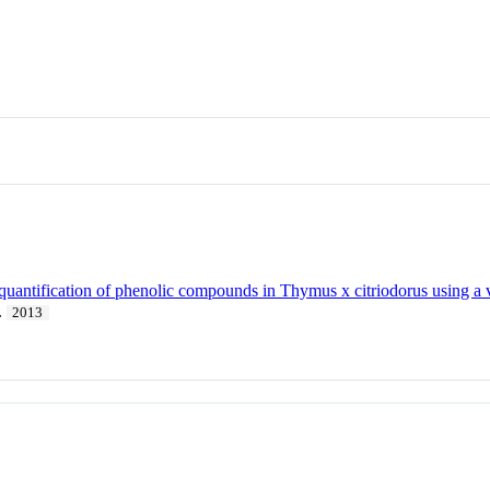
d quantification of phenolic compounds in Thymus x citriodorus usin
.
2013