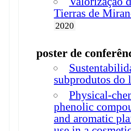
Valorização 
Tierras de Miran
2020
poster de conferên
Sustentabili
subprodutos do 
Physical-chem
phenolic compo
and aromatic plan
use in a cosmeti