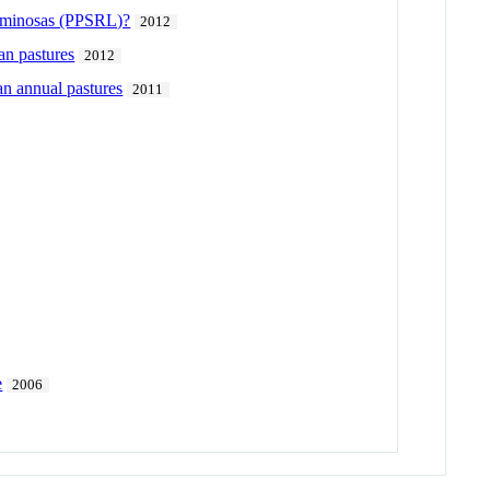
guminosas (PPSRL)?
2012
an pastures
2012
an annual pastures
2011
e
2006