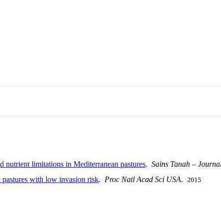
d nutrient limitations in Mediterranean pastures
.
Sains Tanah – Journal
pastures with low invasion risk
.
Proc Natl Acad Sci USA
.
2015