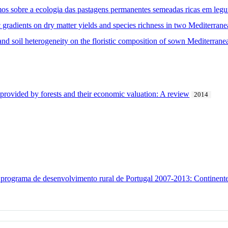
s sobre a ecologia das pastagens permanentes semeadas ricas em le
 gradients on dry matter yields and species richness in two Mediterrane
 and soil heterogeneity on the floristic composition of sown Mediterrane
provided by forests and their economic valuation: A review
2014
o programa de desenvolvimento rural de Portugal 2007-2013: Continent