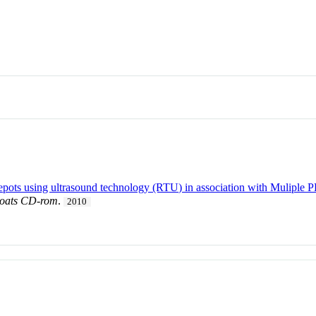
epots using ultrasound technology (RTU) in association with Mulipl
 Goats CD-rom
.
2010