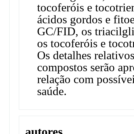
tocoferóis e tocotri
ácidos gordos e fito
GC/FID, os triacilg
os tocoferóis e toc
Os detalhes relativo
compostos serão ap
relação com possívei
saúde.
autores