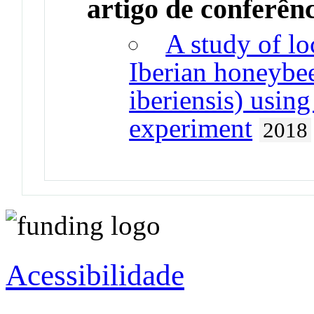
artigo de conferên
A study of lo
Iberian honeybee
iberiensis) using
experiment
2018
Acessibilidade