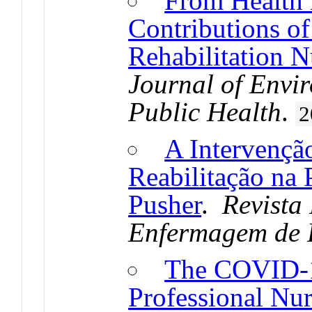
From Health L
Contributions of
Rehabilitation N
Journal of Envi
Public Health
.
2
A Intervençã
Reabilitação na
Pusher
.
Revista
Enfermagem de 
The COVID-1
Professional Nur