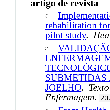
artigo de revista
Implementat
rehabilitation fo
pilot study
.
Hea
VALIDAÇÃ
ENFERMAGEM
TECNOLÓGICO
SUBMETIDAS 
JOELHO
.
Texto
Enfermagem
.
20