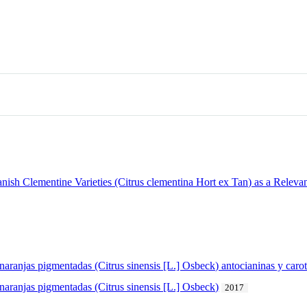
panish Clementine Varieties (Citrus clementina Hort ex Tan) as a Rele
 naranjas pigmentadas (Citrus sinensis [L.] Osbeck) antocianinas y caro
 naranjas pigmentadas (Citrus sinensis [L.] Osbeck)
2017