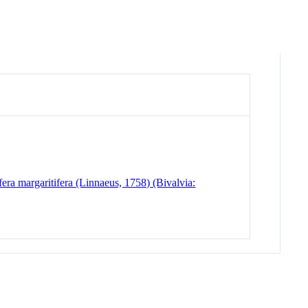
era margaritifera (Linnaeus, 1758) (Bivalvia: