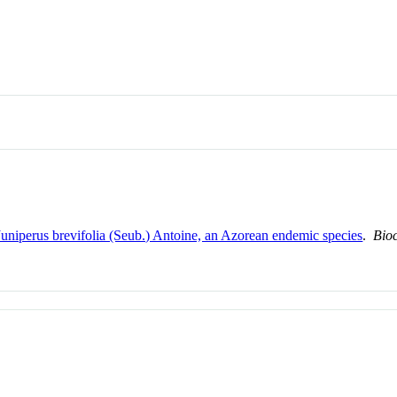
 Juniperus brevifolia (Seub.) Antoine, an Azorean endemic species
.
Bio