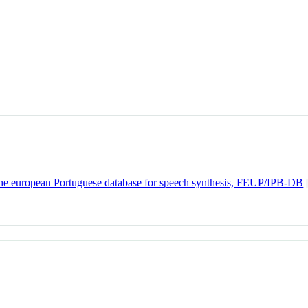
 the european Portuguese database for speech synthesis, FEUP/IPB-DB