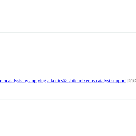
otocatalysis by applying a kenics® static mixer as catalyst support
201