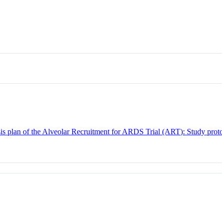
sis plan of the Alveolar Recruitment for ARDS Trial (ART): Study protoc