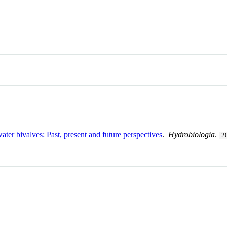
ter bivalves: Past, present and future perspectives
.
Hydrobiologia
.
2