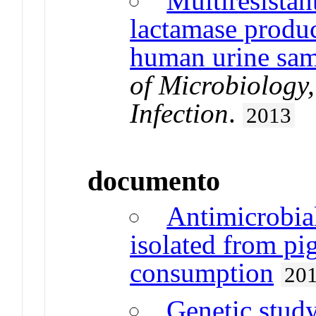
Multiresistan
lactamase produc
human urine sam
of Microbiology
Infection
.
2013
documento
Antimicrobial
isolated from pi
consumption
20
Genetic study