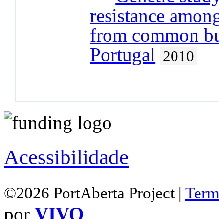
resistance among
from common buz
Portugal
2010
Acessibilidade
©2026 PortAberta Project |
Term
por
VIVO