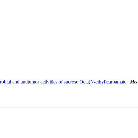
crobial and antitumor activities of sucrose Octa(N-ethyl)carbamate
.
Med