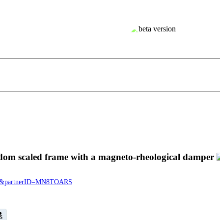
reedom scaled frame with a magneto-rheological damper
7945&partnerID=MN8TOARS
s