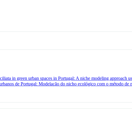
ciliata in green urban spaces in Portugal: A niche modeling approach 
 urbanos de Portugal: Modelação do nicho ecológico com o método de 