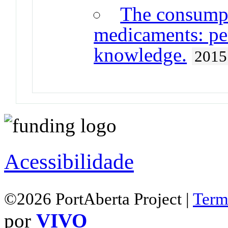
The consumpt
medicaments: per
knowledge.
2015
Acessibilidade
©2026 PortAberta Project |
Term
por
VIVO