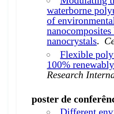
Modulating t
waterborne polyu
of environmental
nanocomposites b
nanocrystals
.
Ce
Flexible pol
100% renewably 
Research Intern
poster de conferên
Different env