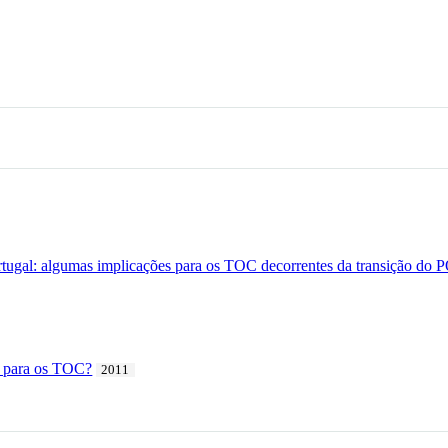
rtugal: algumas implicações para os TOC decorrentes da transição do
 para os TOC?
2011