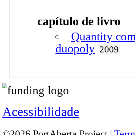
capítulo de livro
Quantity comp
duopoly
2009
Acessibilidade
©2026 PortAberta Project |
Term