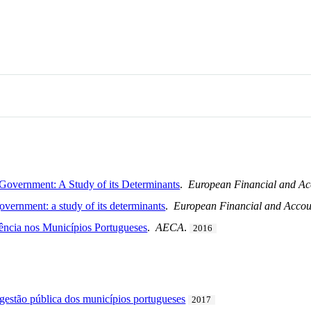
Government: A Study of its Determinants
.
European Financial and Ac
overnment: a study of its determinants
.
European Financial and Accou
ência nos Municípios Portugueses
.
AECA
.
2016
 gestão pública dos municípios portugueses
2017