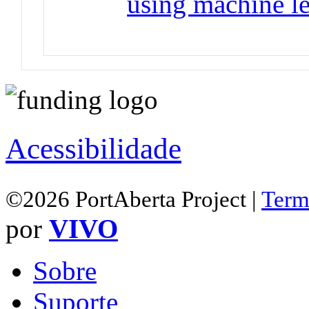
using machine l
Acessibilidade
©2026 PortAberta Project |
Term
por
VIVO
Sobre
Suporte