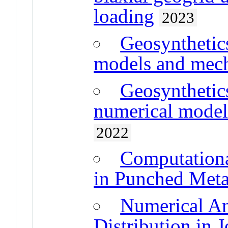
loading
2023
Geosynthetics
models and mec
Geosynthetics
numerical model
2022
Computationa
in Punched Metal
Numerical An
Distribution in 