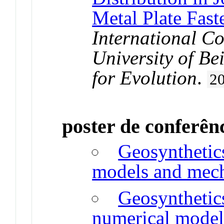
Metal Plate Fast
International C
University of Be
for Evolution
.
2
poster de conferên
Geosynthetics
models and mec
Geosynthetics
numerical model