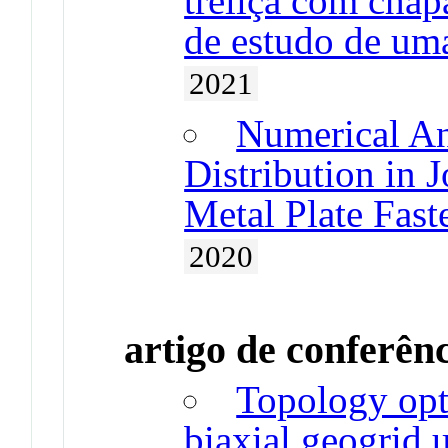
treliça com chap
de estudo de uma
2021
Numerical An
Distribution in 
Metal Plate Fast
2020
artigo de conferên
Topology opti
biaxial geogrid u